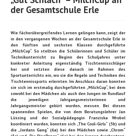
der Gesamtschule Erle
Wie fächerübergreifendes Lernen gelingen kann, zeigt der
in den vergangenen Wochen an der Gesamtschule Erle in
den fünften und sechsten Klassen durchgeführte
„MilchCup“. So stellten die Schülerinnen und Schüler im
Technikunterricht zu Beginn des Schuljahres unter
konkreter Anleitung eigenständig Tischtennisschläger
her und setzten diese danach im Rahmen des
Sportunterrichts ein, wo sie die Regeln und Techniken des
Tischtennissports erlernten. Im Anschluss daran konnten
sie sich im erstmalig durchgeführten „MilchCup“, bei dem
sowohl bei den Mädchen als auch den Jungen im Rundlauf
die jeweiligen Jahrgangsmeisterinnen und
Jahrgangsmeister gekürt wurden, messen. Bei diesen
spannenden Spielen, die von dem Beratungslehrer Jan
Lüssing und der Sozialpädagogin Franziska Wrobel
koordiniert wurden, konnten sich „The Cool-Girls“ (5b) und
die „Jordans Gang“ (6a) bei den Mädchen sowie „Chrom“
(5c) und „Die PingPongs“ (6e) bei den Jungen durchsetzen.