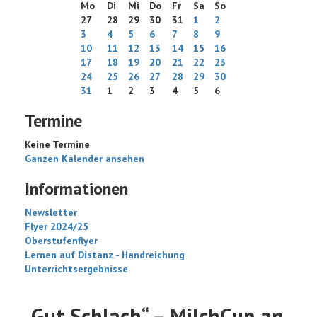
Mo
Di
Mi
Do
Fr
Sa
So
27
28
29
30
31
1
2
3
4
5
6
7
8
9
10
11
12
13
14
15
16
17
18
19
20
21
22
23
24
25
26
27
28
29
30
31
1
2
3
4
5
6
Termine
Keine Termine
Ganzen Kalender ansehen
Informationen
Newsletter
Flyer 2024/25
Oberstufenflyer
Lernen auf Distanz - Handreichung
Unterrichtsergebnisse
„Gut Schlach“ – MilchCup an