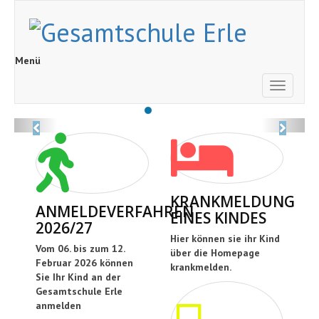
Menü
Toggle
navigati
Previous
Next
KRANKMELDUNG
ANMELDEVERFAHREN
EINES KINDES
2026/27
Hier können sie ihr Kind
Vom 06. bis zum 12.
über die Homepage
Februar 2026 können
krankmelden.
Sie Ihr Kind an der
Gesamtschule Erle
anmelden