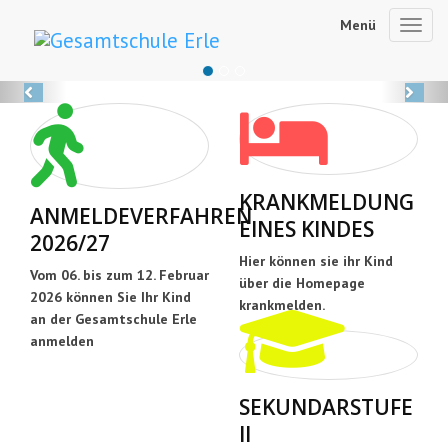
Menü
Toggl
navig
Previous
Ne
KRANKMELDUNG
ANMELDEVERFAHREN
EINES KINDES
2026/27
Hier können sie ihr Kind
Vom 06. bis zum 12. Februar
über die Homepage
2026 können Sie Ihr Kind
krankmelden.
an der Gesamtschule Erle
anmelden
SEKUNDARSTUFE
II