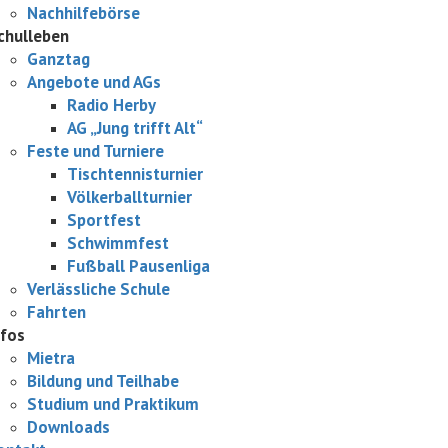
Nachhilfebörse
chulleben
Ganztag
Angebote und AGs
Radio Herby
AG „Jung trifft Alt“
Feste und Turniere
Tischtennisturnier
Völkerballturnier
Sportfest
Schwimmfest
Fußball Pausenliga
Verlässliche Schule
Fahrten
nfos
Mietra
Bildung und Teilhabe
Studium und Praktikum
Downloads