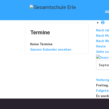
Ak
Nach Ja
Termine
Nach M
Nach W
Keine Termine
Heute
Ganzen Kalender ansehen
Gehe zu
Vorheri
Freitag
Folgeta
Es wurd