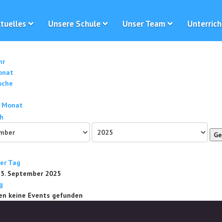
tuelles
Unsere Schule
Unser Team
Unterrich
hr
onat
oche
 Monat
Ge
ger Tag
, 5. September 2025
g
en keine Events gefunden