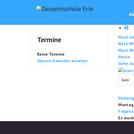
Ak
Nach Ja
Termine
Nach M
Nach W
Keine Termine
Heute
Ganzen Kalender ansehen
Gehe zu
Vorheri
Montag, 
Folgeta
Es wurd