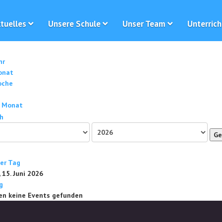
tuelles
Unsere Schule
Unser Team
Unterrich
hr
onat
oche
 Monat
Ge
ger Tag
15. Juni 2026
g
en keine Events gefunden