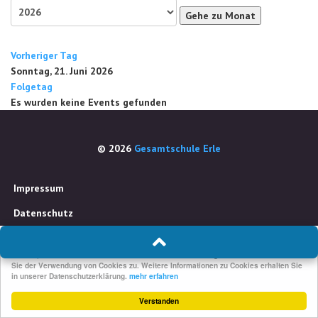
Gehe zu Monat
Vorheriger Tag
Sonntag, 21. Juni 2026
Folgetag
Es wurden keine Events gefunden
© 2026
Gesamtschule Erle
Impressum
Datenschutz
Um unsere Webseite für Sie optimal zu gestalten und fortlaufend verbessern zu
können, verwenden wir Cookies. Durch die weitere Nutzung der Webseite stimmen
Sie der Verwendung von Cookies zu. Weitere Informationen zu Cookies erhalten Sie
in unserer Datenschutzerklärung.
mehr erfahren
Verstanden