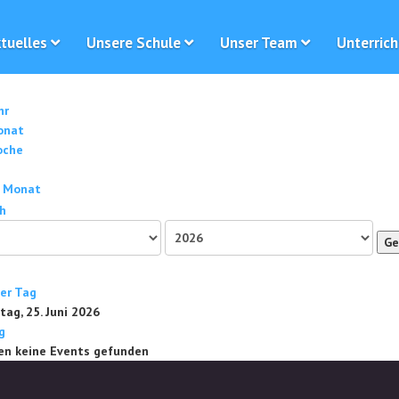
tuelles
Unsere Schule
Unser Team
Unterrich
hr
onat
oche
 Monat
Ge
ger Tag
ag, 25. Juni 2026
g
en keine Events gefunden