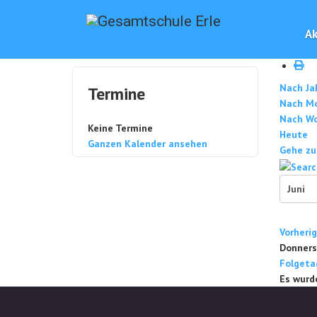
Ak
Nach Ja
Termine
Nach M
Nach W
Keine Termine
Heute
Ganzen Kalender ansehen
Gehe zu
Vorheri
Donnerst
Folgeta
Es wurd