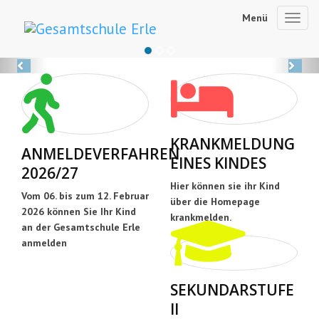
Menü
Toggl
navig
Previous
Ne
KRANKMELDUNG
ANMELDEVERFAHREN
EINES KINDES
2026/27
Hier können sie ihr Kind
Vom 06. bis zum 12. Februar
über die Homepage
2026 können Sie Ihr Kind
krankmelden.
an der Gesamtschule Erle
anmelden
SEKUNDARSTUFE
II