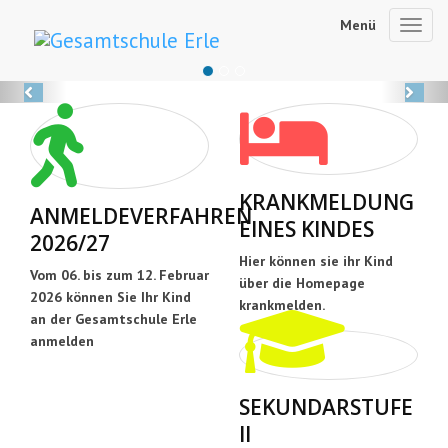
Menü
Toggl
navig
Previous
Ne
KRANKMELDUNG
ANMELDEVERFAHREN
EINES KINDES
2026/27
Hier können sie ihr Kind
Vom 06. bis zum 12. Februar
über die Homepage
2026 können Sie Ihr Kind
krankmelden.
an der Gesamtschule Erle
anmelden
SEKUNDARSTUFE
II