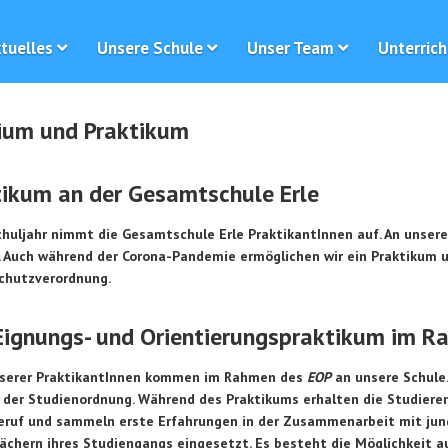
tuelles
Unsere Schule
Unser Team
Unterrich
ium und Praktikum
tikum an der Gesamtschule Erle
huljahr nimmt die Gesamtschule Erle PraktikantInnen auf. An unserer 
. Auch während der Corona-Pandemie ermöglichen wir ein Praktikum 
chutzverordnung.
Eignungs- und Orientierungspraktikum im 
nserer PraktikantInnen kommen im Rahmen des
EOP
an unsere Schule.
 der Studienordnung. Während des Praktikums erhalten die Studieren
eruf und sammeln erste Erfahrungen in der Zusammenarbeit mit jun
ächern ihres Studiengangs eingesetzt. Es besteht die Möglichkeit au