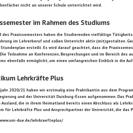
ienfächer nicht an unserer Schule unterrichtet wird.
issemester im Rahmen des Studiums
 des Praxissemesters haben die Studierenden vielfältige Tätigkeitsb
fahrung im Lehrerberuf und sollen Unterricht aktiv (mit)gestalten.
 Stundenplan erstellt. Es wird darauf geachtet, dass die Praxisseme
 Die Teilnahme an Konferenzen, Besprechungen und im Bereich des a
ms ebenfalls ermöglicht, um einen umfangreichen Einblick in die Auf
ikum Lehrkräfte Plus
ljahr 2020/21 haben wir erstmalig eine Praktikantin aus dem Progra
regierung und der Universität Duisburg-Essen aufgenommen. Das Prakt
 Ausland, die in ihrem Heimatland bereits einen Abschluss als Lehrk
m für Lehrkräfte Plus und Ansprechpartner der Universität, die das Pr
/www.uni-due.de/lehrkraefteplus/