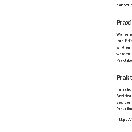
der Stud
Prax
Während
ihre Er
wird ein
werden.
Praktiku
Prakt
Im Schu
Bezirks
aus dem
Praktiku
https:/