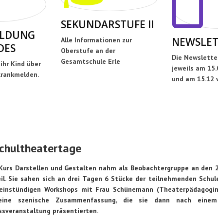
SEKUNDARSTUFE II
LDUNG
NEWSLET
Alle Informationen zur
DES
Oberstufe an der
Die Newslette
Gesamtschule Erle
 ihr Kind über
jeweils am 15.0
rankmelden.
und am 15.12 
Schultheatertage
Kurs Darstellen und Gestalten nahm als Beobachtergruppe an den 2
eil. Sie sahen sich an drei Tagen 6 Stücke der teilnehmenden Schul
 einstündigen Workshops mit Frau Schünemann (Theaterpädagogi
eine szenische Zusammenfassung, die sie dann nach einem
ssveranstaltung präsentierten.