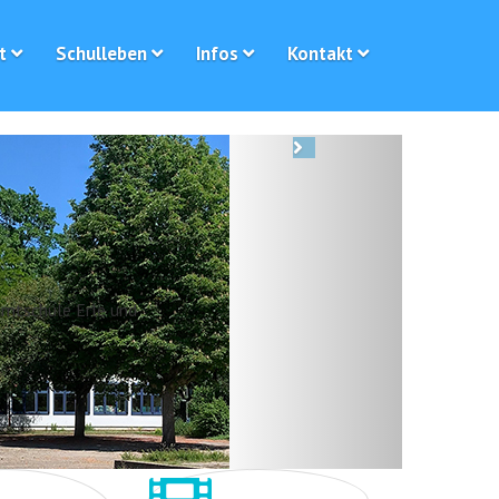
t
Schulleben
Infos
Kontakt
Next
samtschule Erle und