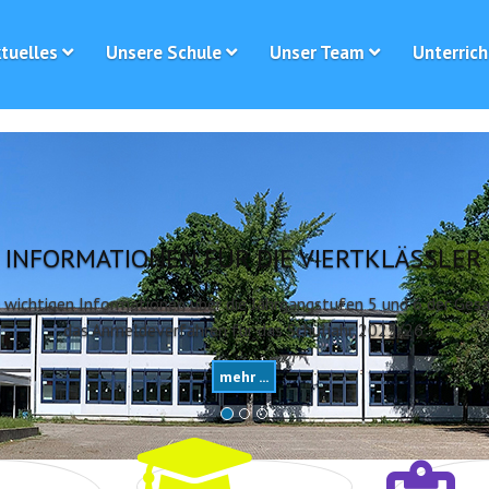
tuelles
Unsere Schule
Unser Team
Unterrich
INFORMATIONEN FÜR DIE VIERTKLÄSSLER
le wichtigen Informationen über die Jahrgangstufen 5 und 6 der Ge
das Anmeldeverfahren für das Schuljahr 2025/26
mehr ...