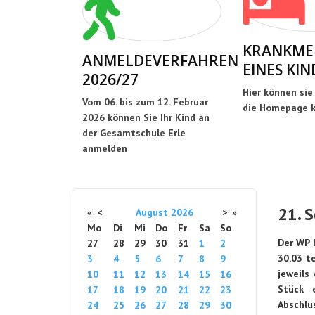
KRANKME
ANMELDEVERFAHREN
EINES KIN
2026/27
Hier können sie
Vom 06. bis zum 12. Februar
die Homepage k
2026 können Sie Ihr Kind an
der Gesamtschule Erle
anmelden
21. 
«
<
August
2026
>
»
Mo
Di
Mi
Do
Fr
Sa
So
Der WP 
27
28
29
30
31
1
2
30.03 t
3
4
5
6
7
8
9
jeweils
10
11
12
13
14
15
16
Stück 
17
18
19
20
21
22
23
Abschlu
24
25
26
27
28
29
30