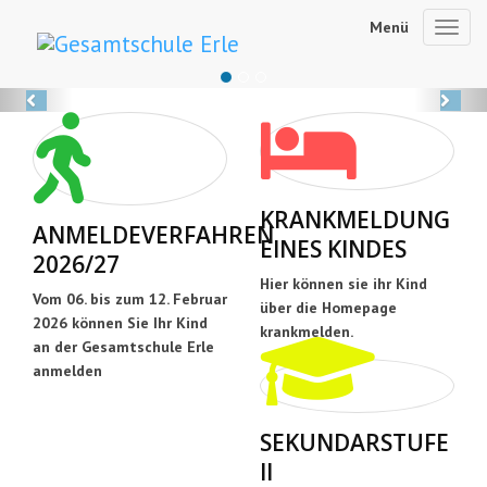
Menü
Toggl
navig
Previous
Ne
KRANKMELDUNG
ANMELDEVERFAHREN
EINES KINDES
2026/27
Hier können sie ihr Kind
Vom 06. bis zum 12. Februar
über die Homepage
2026 können Sie Ihr Kind
krankmelden.
an der Gesamtschule Erle
anmelden
SEKUNDARSTUFE
II