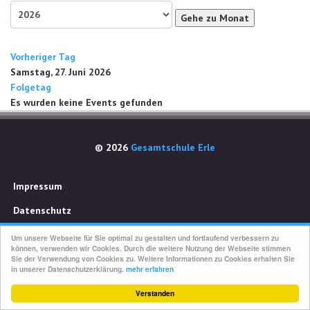
Gehe zu Monat
Vorheriger Tag
Samstag, 27. Juni 2026
Folgetag
Es wurden keine Events gefunden
© 2026
Gesamtschule Erle
Impressum
Datenschutz
Um unsere Webseite für Sie optimal zu gestalten und fortlaufend verbessern zu
können, verwenden wir Cookies. Durch die weitere Nutzung der Webseite stimmen
Sie der Verwendung von Cookies zu. Weitere Informationen zu Cookies erhalten Sie
in unserer Datenschutzerklärung.
mehr erfahren
Verstanden