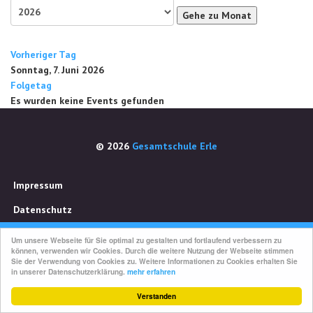
Gehe zu Monat
Vorheriger Tag
Sonntag, 7. Juni 2026
Folgetag
Es wurden keine Events gefunden
© 2026
Gesamtschule Erle
Impressum
Datenschutz
Um unsere Webseite für Sie optimal zu gestalten und fortlaufend verbessern zu
können, verwenden wir Cookies. Durch die weitere Nutzung der Webseite stimmen
Sie der Verwendung von Cookies zu. Weitere Informationen zu Cookies erhalten Sie
in unserer Datenschutzerklärung.
mehr erfahren
Verstanden