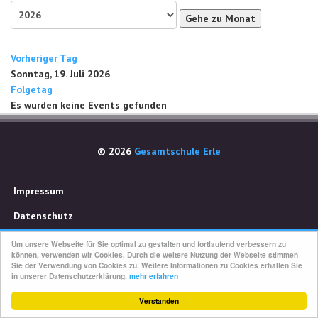
Gehe zu Monat
Vorheriger Tag
Sonntag, 19. Juli 2026
Folgetag
Es wurden keine Events gefunden
© 2026
Gesamtschule Erle
Impressum
Datenschutz
Um unsere Webseite für Sie optimal zu gestalten und fortlaufend verbessern zu
können, verwenden wir Cookies. Durch die weitere Nutzung der Webseite stimmen
Sie der Verwendung von Cookies zu. Weitere Informationen zu Cookies erhalten Sie
in unserer Datenschutzerklärung.
mehr erfahren
Verstanden