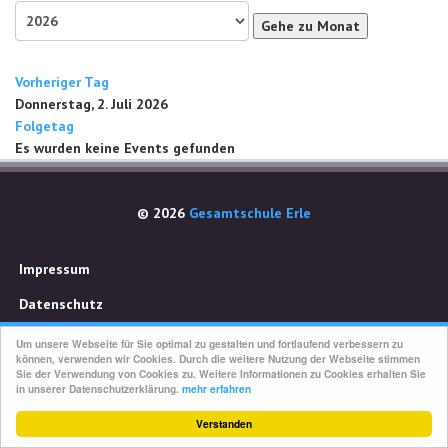
Gehe zu Monat
Vorheriger Tag
Donnerstag, 2. Juli 2026
Folgetag
Es wurden keine Events gefunden
© 2026
Gesamtschule Erle
Impressum
Datenschutz
Um unsere Webseite für Sie optimal zu gestalten und fortlaufend verbessern zu
können, verwenden wir Cookies. Durch die weitere Nutzung der Webseite stimmen
Sie der Verwendung von Cookies zu. Weitere Informationen zu Cookies erhalten Sie
in unserer Datenschutzerklärung.
mehr erfahren
Verstanden