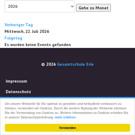
Gehe zu Monat
Vorheriger Tag
Mittwoch, 22. Juli 2026
Folgetag
Es wurden keine Events gefunden
© 2026
Gesamtschule Erle
Impressum
Datenschutz
Um unsere Webseite für Sie optimal zu gestalten und fortlaufend verbessern zu
können, verwenden wir Cookies. Durch die weitere Nutzung der Webseite stimmen
Sie der Verwendung von Cookies zu. Weitere Informationen zu Cookies erhalten Sie
in unserer Datenschutzerklärung.
mehr erfahren
Verstanden