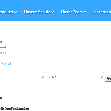
tuelles
Unsere Schule
Unser Team
Unterrich
hr
onat
oche
 Monat
Ge
26
Mit
Don
Fre
Sam
Son