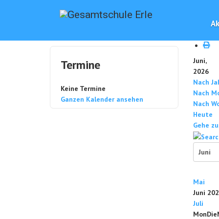
Ak
Juni,
Termine
2026
Nach Ja
Keine Termine
Nach M
Ganzen Kalender ansehen
Nach W
Heute
Gehe zu
Mai
Juni 20
Juli
Mon
Die